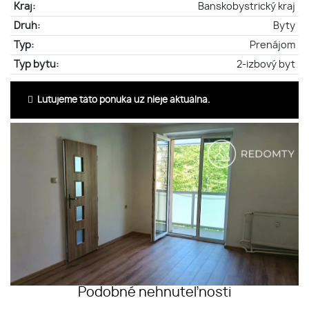
Kraj:
Banskobystrický kraj
Druh:
Byty
Typ:
Prenájom
Typ bytu:
2-izbový byt
Ľutujeme táto ponuka už nieje aktuálna.
Podobné nehnuteľnosti