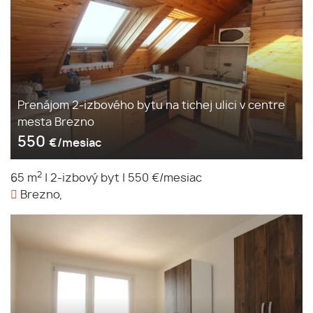
Prenájom 2-izbového bytu na tichej ulici v centre
mesta Brezno
550
€/mesiac
2
65 m
|
2-izbový byt
|
550 €/mesiac
Brezno,