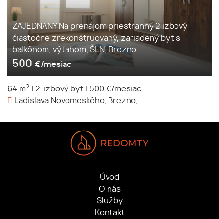
ZAJEDNANÝ Na prenájom priestranný 2 izbový
čiastočne zrekonštruovaný, zariadený byt s
balkónom, výťahom, ŠLN, Brezno
500
€/mesiac
2
64 m
|
2-izbový byt
|
500 €/mesiac
Ladislava Novomeského, Brezno,
Úvod
O nás
Služby
Kontakt