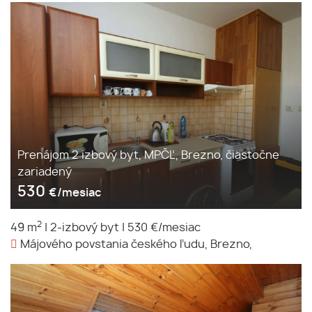
Prenájom 2 izbový byt, MPČĽ, Brezno, čiastočne
zariadený
530
€/mesiac
2
49 m
|
2-izbový byt
|
530 €/mesiac
Májového povstania českého ľudu, Brezno,