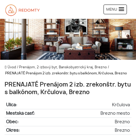
MENU
Úvod
/
Prenájom, 2 izbový byt, Banskobystrický kraj, Brezno
/
PRENAJATÉ Prenájom 2 izb. zrekonštr. bytu s balkónom, Krčulova, Brezno
PRENAJATÉ Prenájom 2 izb. zrekonštr. bytu
s balkónom, Krčulova, Brezno
Ulica:
Krčulova
Mestská časť:
Brezno mesto
Obec:
Brezno
Okres:
Brezno