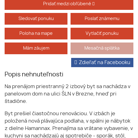
Pridať medzi obľúbené
Sledovať ponuku
Poslať známemu
Poloha na mape
Vytlačiť ponuku
Mám záujem
Mesačná splátka
Zdieľať na Facebooku
Popis nehnuteľnosti
Na prenájom priestranný 2 izbový byt sa nachádza v
panelovom dom na ulici ŠLN v Brezne, hneď pri
štadióne.
Byt prešiel čiastočnou renováciou. V izbách je
položená nová plávajúca podlaha, v spálni je nábytok
z dielne Hamannax. Prenajíma sa vrátane vybavenie, v
kuchyni sa nachádzajú aj spotrebiče - sporák, stôl,