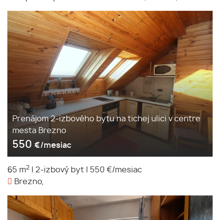
Prenájom 2-izbového bytu na tichej ulici v centre
mesta Brezno
550
€/mesiac
2
65 m
|
2-izbový byt
|
550 €/mesiac
Brezno,