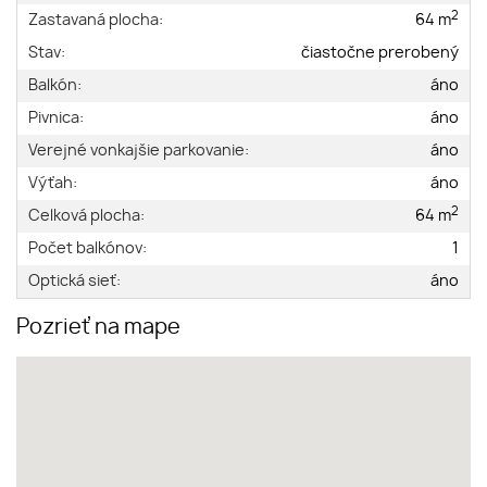
2
Zastavaná plocha:
64 m
Stav:
čiastočne prerobený
Balkón:
áno
Pivnica:
áno
Verejné vonkajšie parkovanie:
áno
Výťah:
áno
2
Celková plocha:
64 m
Počet balkónov:
1
Optická sieť:
áno
Pozrieť na mape