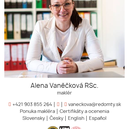
Alena Vaněčková RSc.
maklér
+421 903 855 264
vaneckova@redomty.sk
Ponuka makléra
Certifikáty a ocenenia
Slovensky
Česky
English
Español