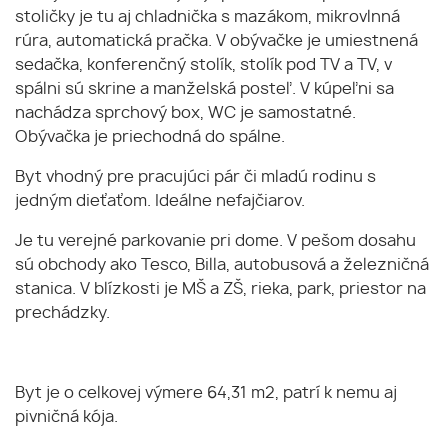
stoličky je tu aj chladnička s mazákom, mikrovlnná
rúra, automatická pračka. V obývačke je umiestnená
sedačka, konferenčný stolík, stolík pod TV a TV, v
spálni sú skrine a manželská posteľ. V kúpeľni sa
nachádza sprchový box, WC je samostatné.
Obývačka je priechodná do spálne.
Byt vhodný pre pracujúci pár či mladú rodinu s
jedným dieťaťom. Ideálne nefajčiarov.
Je tu verejné parkovanie pri dome. V pešom dosahu
sú obchody ako Tesco, Billa, autobusová a železničná
stanica. V blízkosti je MŠ a ZŠ, rieka, park, priestor na
prechádzky.
Byt je o celkovej výmere 64,31 m2, patrí k nemu aj
pivničná kója.