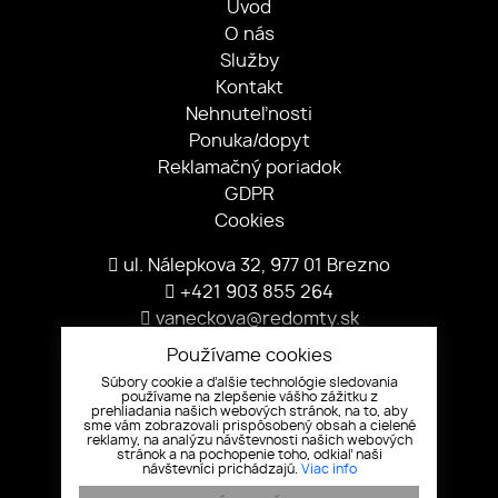
Úvod
O nás
Služby
Kontakt
Nehnuteľnosti
Ponuka/dopyt
Reklamačný poriadok
GDPR
Cookies
ul. Nálepkova 32, 977 01 Brezno
+421 903 855 264
vaneckova@redomty.sk
Partneri
Používame cookies
Súbory cookie a ďalšie technológie sledovania
používame na zlepšenie vášho zážitku z
prehliadania našich webových stránok, na to, aby
sme vám zobrazovali prispôsobený obsah a cielené
reklamy, na analýzu návštevnosti našich webových
stránok a na pochopenie toho, odkiaľ naši
návštevníci prichádzajú.
Viac info