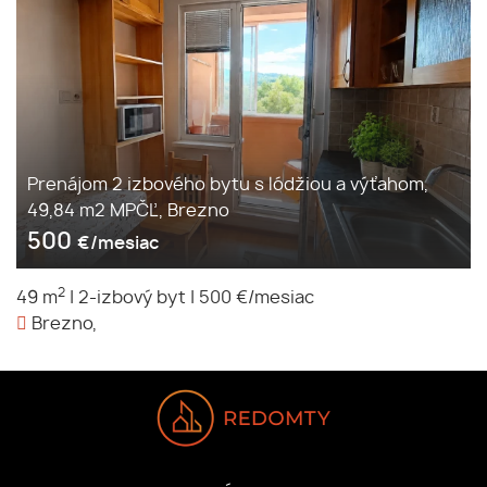
Prenájom 2 izbového bytu s lódžiou a výťahom,
49,84 m2 MPČĽ, Brezno
500
€/mesiac
2
49 m
|
2-izbový byt
|
500 €/mesiac
Brezno,