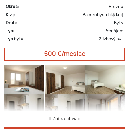
Okres:
Brezno
Kraj:
Banskobystrický kraj
Druh:
Byty
Typ:
Prenájom
Typ bytu:
2-izbový byt
500 €/mesiac
Zobraziť viac