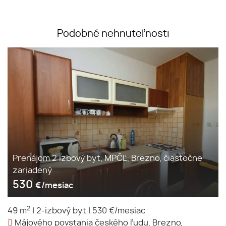
Podobné nehnuteľnosti
Prenájom 2 izbový byt, MPČĽ, Brezno, čiastočne
zariadený
530
€/mesiac
2
49 m
|
2-izbový byt
|
530 €/mesiac
Májového povstania českého ľudu, Brezno,