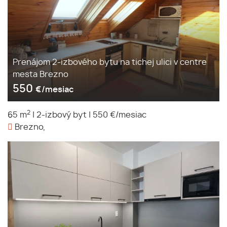
Prenájom 2-izbového bytu na tichej ulici v centre
mesta Brezno
550
€/mesiac
2
65 m
|
2-izbový byt
|
550 €/mesiac
Brezno,