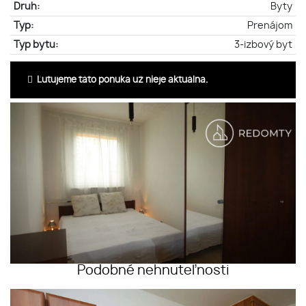
Druh:
Byty
Typ:
Prenájom
Typ bytu:
3-izbový byt
Ľutujeme táto ponuka už nieje aktuálna.
Podobné nehnuteľnosti