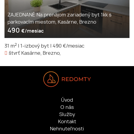
ZAJEDNANÉ Na prenájom zariadený byt 1kk s
parkovacím miestom, Kasárne, Brezno
490
€/mesiac
2
31 m
|
1-izbový byt
|
490 €/mesiac
štvrť Kasárne, Brezno,
Úvod
O nás
Služby
Kontakt
Nehnuteľnosti