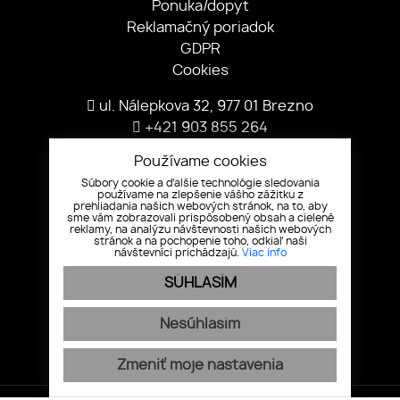
Ponuka/dopyt
Reklamačný poriadok
GDPR
Cookies
ul. Nálepkova 32, 977 01 Brezno
+421 903 855 264
vaneckova@redomty.sk
Používame cookies
Partneri
Súbory cookie a ďalšie technológie sledovania
používame na zlepšenie vášho zážitku z
prehliadania našich webových stránok, na to, aby
sme vám zobrazovali prispôsobený obsah a cielené
reklamy, na analýzu návštevnosti našich webových
stránok a na pochopenie toho, odkiaľ naši
návštevníci prichádzajú.
Viac info
SÚHLASÍM
Pridajte si nás
Nesúhlasím
Zmeniť moje nastavenia
webex.digital
-
REALVIA.sk