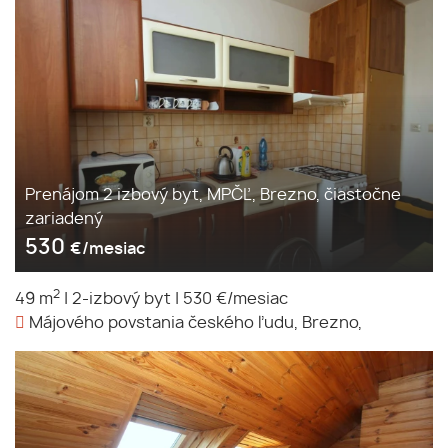
Prenájom 2 izbový byt, MPČĽ, Brezno, čiastočne
zariadený
530
€/mesiac
2
49 m
|
2-izbový byt
|
530 €/mesiac
Májového povstania českého ľudu, Brezno,