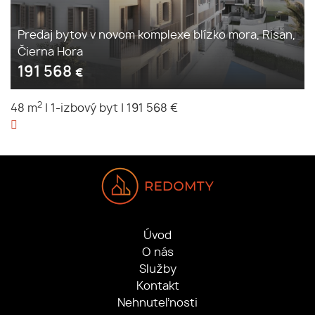
Predaj bytov v novom komplexe blízko mora, Risan,
Čierna Hora
191 568
€
2
48 m
|
1-izbový byt
|
191 568 €
Úvod
O nás
Služby
Kontakt
Nehnuteľnosti