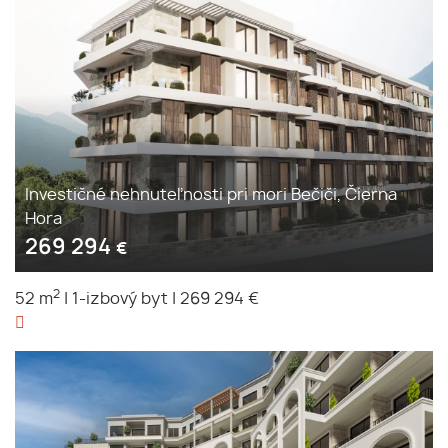
Investičné nehnuteľnosti pri mori Bečiči, Čierna
Hora
269 294
€
2
52 m
|
1-izbový byt
|
269 294 €